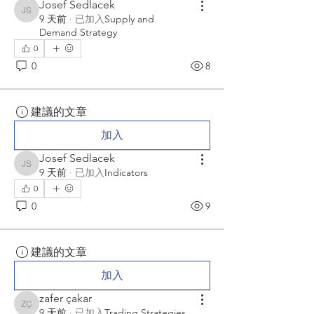
Josef Sedlacek
Josef Sedlacek
9 天前
·
已加入
Supply and
Demand Strategy
0
0
8
建議的文章
加入
Josef Sedlacek
Josef Sedlacek
9 天前
·
已加入
Indicators
0
0
9
建議的文章
加入
zafer çakar
zafer çakar
9 天前
·
已加入
Trading Strategies