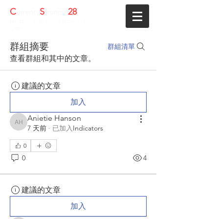
C
S
28
urrency
trength
Helping Your Forex Business
Grow
群組摘要
群組清單
查看群組和其中的文章。
建議的文章
加入
Anietie Hanson
Anietie Hanson
7 天前
·
已加入
Indicators
0
0
4
建議的文章
加入