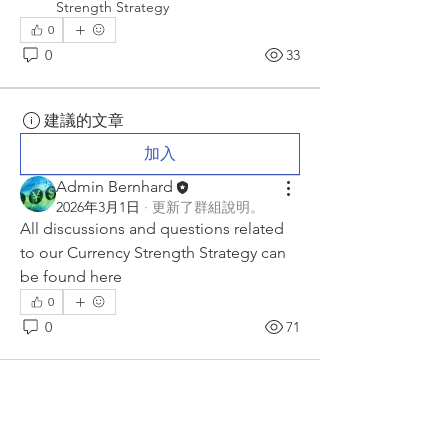
Strength Strategy
0
0
33
建議的文章
加入
Admin Bernhard
2026年3月1日
·
更新了群組說明。
All discussions and questions related 
to our Currency Strength Strategy can 
be found here
0
0
71