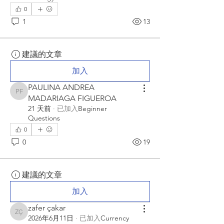
0
1
13
建議的文章
加入
PAULINA ANDREA
PAULINA ANDREA MADARIAGA FIGUEROA
MADARIAGA FIGUEROA
21 天前
·
已加入
Beginner
Questions
0
0
19
建議的文章
加入
zafer çakar
zafer çakar
2026年6月11日
·
已加入
Currency