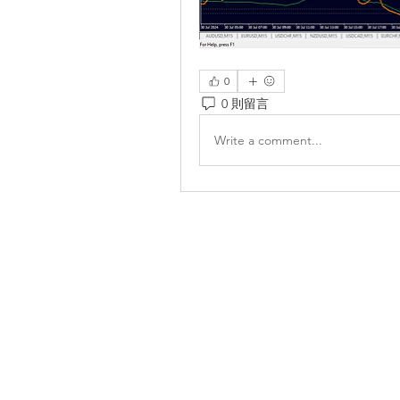
0
0 則留言
Write a comment...