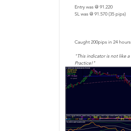
Entry was @ 91.220
SL was @ 91.570 (35 pips)
Caught 200pips in 24 hours 
"
This indicator is not like a 
Practice!"