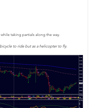
while taking partials along the way.
bicycle to ride but as a helicopter to fly. 