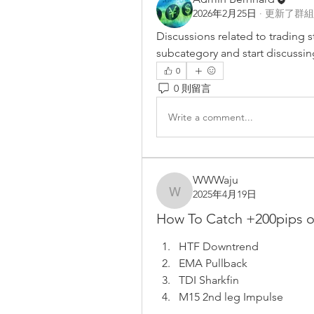
2026年2月25日
·
更新了群組
Discussions related to trading s
subcategory and start discussin
0
0 則留言
Write a comment...
WWWaju
2025年4月19日
WWWaju
How To Catch +200pips 
HTF Downtrend
EMA Pullback 
TDI Sharkfin
M15 2nd leg Impulse 