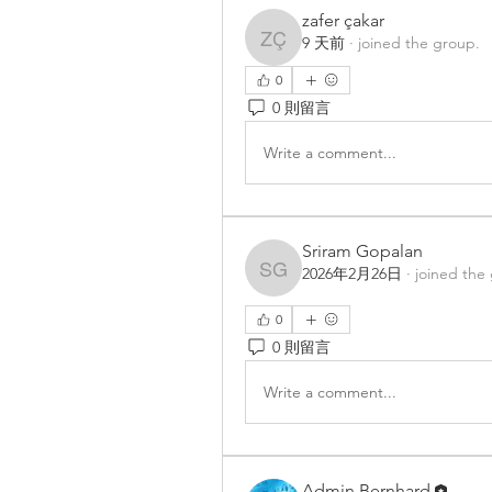
zafer çakar
9 天前
·
joined the group.
zafer çakar
0
0 則留言
Write a comment...
Sriram Gopalan
2026年2月26日
·
joined the
Sriram Gopalan
0
0 則留言
Write a comment...
Admin Bernhard