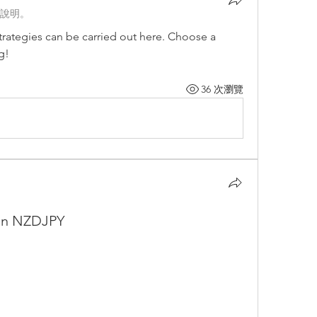
說明。
trategies can be carried out here. Choose a 
g!
36 次瀏覽
on NZDJPY