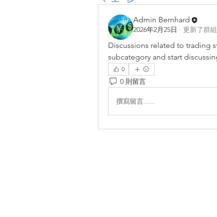
Admin Bernhard
2026年2月25日
·
更新了群組
Discussions related to trading s
subcategory and start discussin
0
0 則留言
撰寫留言......