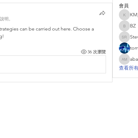
會員
KM
KM_GC
說明。
BZ
trategies can be carried out here. Choose a 
BZ
g!
Ste
Steve R
to
36 次瀏覽
aba
abani ma
查看所有